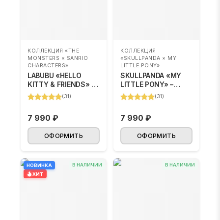
КОЛЛЕКЦИЯ «THE
КОЛЛЕКЦИЯ
MONSTERS × SANRIO
«SKULLPANDA × MY
CHARACTERS»
LITTLE PONY»
LABUBU «HELLO
SKULLPANDA «MY
KITTY & FRIENDS» –
LITTLE PONY» –
BLIND BOX
BLIND BOX
(
31
)
(
31
)
(случайный
(случайный цвет)
персонаж)
7 990 ₽
7 990 ₽
ОФОРМИТЬ
ОФОРМИТЬ
В НАЛИЧИИ
В НАЛИЧИИ
НОВИНКА
ХИТ