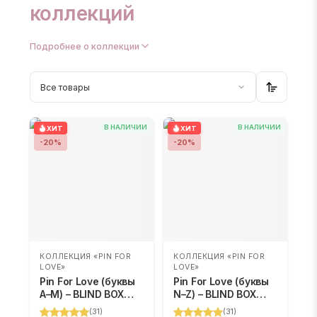
коллекций
Подробнее о коллекции
Все товары
В НАЛИЧИИ
В НАЛИЧИИ
ХИТ
ХИТ
-
20
%
-
20
%
КОЛЛЕКЦИЯ «PIN FOR
КОЛЛЕКЦИЯ «PIN FOR
LOVE»
LOVE»
Pin For Love (буквы
Pin For Love (буквы
A–M) – BLIND BOX
N–Z) – BLIND BOX
(случайный цвет)
(случайный цвет)
(
31
)
(
31
)