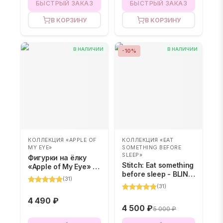
БЫСТРЫЙ ЗАКАЗ
БЫСТРЫЙ ЗАКАЗ
В КОРЗИНУ
В КОРЗИНУ
В НАЛИЧИИ
В НАЛИЧИИ
-
10
%
КОЛЛЕКЦИЯ «APPLE OF
КОЛЛЕКЦИЯ «EAT
MY EYE»
SOMETHING BEFORE
SLEEP»
Фигурки на ёлку
Stitch: Eat something
«Apple of My Eye» –
before sleep - BLIND
BLIND BOX
(
31
)
BOX
(
31
)
4 490 ₽
4 500 ₽
5 000 ₽