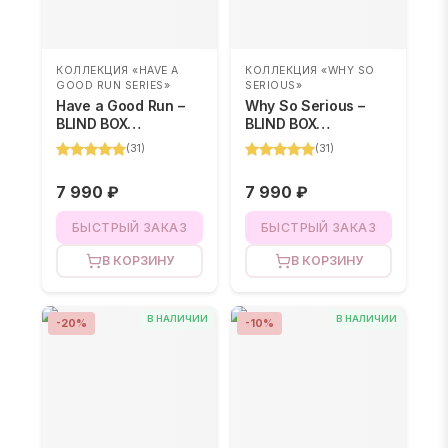
КОЛЛЕКЦИЯ «HAVE A
КОЛЛЕКЦИЯ «WHY SO
GOOD RUN SERIES»
SERIOUS»
Have a Good Run –
Why So Serious –
BLIND BOX
BLIND BOX
(случайный
(случайный цвет и
(
31
)
(
31
)
персонаж)
персонаж)
7 990 ₽
7 990 ₽
БЫСТРЫЙ ЗАКАЗ
БЫСТРЫЙ ЗАКАЗ
В КОРЗИНУ
В КОРЗИНУ
В НАЛИЧИИ
В НАЛИЧИИ
-
20
%
-
10
%