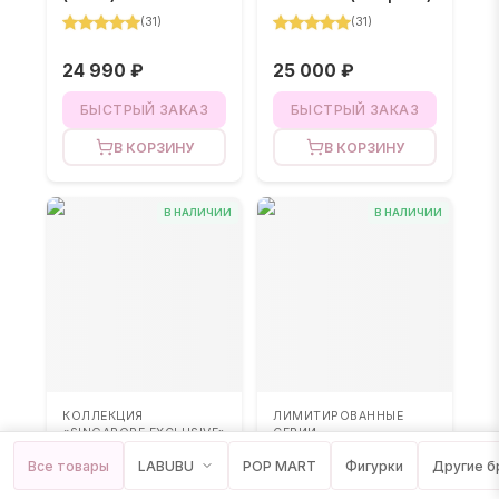
(
31
)
(
31
)
24 990 ₽
25 000 ₽
БЫСТРЫЙ ЗАКАЗ
БЫСТРЫЙ ЗАКАЗ
В КОРЗИНУ
В КОРЗИНУ
В НАЛИЧИИ
В НАЛИЧИИ
КОЛЛЕКЦИЯ
ЛИМИТИРОВАННЫЕ
«SINGAPORE EXCLUSIVE»
СЕРИИ
Labubu – Hide and
Labubu – Flip With
Все товары
LABUBU
POP MART
Фигурки
Другие 
Seek
Me