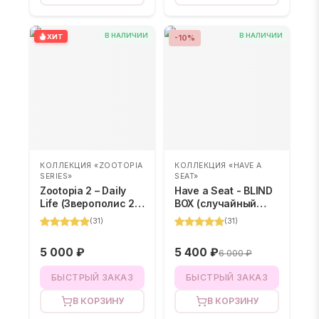
В НАЛИЧИИ
В НАЛИЧИИ
ХИТ
-
10
%
КОЛЛЕКЦИЯ «ZOOTOPIA
КОЛЛЕКЦИЯ «HAVE A
SERIES»
SEAT»
Zootopia 2 – Daily
Have a Seat - BLIND
Life (Зверополис 2)
BOX (случайный
– BLIND BOX
цвет)
(
31
)
(
31
)
5 000 ₽
5 400 ₽
6 000 ₽
БЫСТРЫЙ ЗАКАЗ
БЫСТРЫЙ ЗАКАЗ
В КОРЗИНУ
В КОРЗИНУ