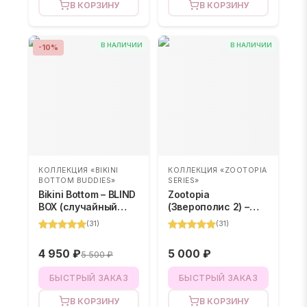
В КОРЗИНУ
В КОРЗИНУ
В НАЛИЧИИ
В НАЛИЧИИ
-
10
%
КОЛЛЕКЦИЯ «BIKINI
КОЛЛЕКЦИЯ «ZOOTOPIA
BOTTOM BUDDIES»
SERIES»
Bikini Bottom – BLIND
Zootopia
BOX (случайный
(Зверополис 2) –
цвет)
BLIND BOX
(
31
)
(
31
)
4 950 ₽
5 000 ₽
5 500 ₽
БЫСТРЫЙ ЗАКАЗ
БЫСТРЫЙ ЗАКАЗ
В КОРЗИНУ
В КОРЗИНУ