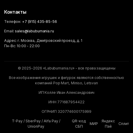
Контакты
Телефон:
+7 (915) 435-85-56
Email:
sales@labubumania.ru
Адрес: г. Москва, Дмитровский проезд, д. 1
Пн-Вс: 10:00 - 22:00
© 2025-2026 «Labubumania.ru» - все права защищены
Все изображения игрушек и фигурок являются собственностью
компаний Pop Mart, Miniso, Letsvan
ИП Колле Иван Александрович
ИНН 771687954422
ОГРНИП 320774600175999
T-Pay / SberPay / Alfa Pay /
QR-код
Яндекс
МИР
Сплит
UnionPay
СБП
Пэй