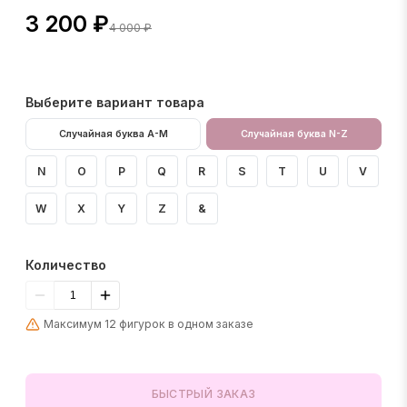
3 200 ₽
4 000 ₽
Выберите вариант товара
Случайная буква A-M
Случайная буква N-Z
N
O
P
Q
R
S
T
U
V
W
X
Y
Z
&
Количество
Максимум 12 фигурок в одном заказе
БЫСТРЫЙ ЗАКАЗ