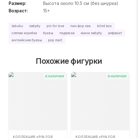
Размер:
Высота около 10.5 см (без шнурка)
Возраст:
15+
labubu
лабубу
pin for love
пин фор лав
blind box
слепая коробка
буквы
подвеска
мини лабубу
алфавит
английские буквы
pop mart
Похожие фигурки
В НАЛИЧИИ
В НАЛИЧИИ
КОЛЛЕКЦИЯ «PIN FOR
КОЛЛЕКЦИЯ «PIN FOR