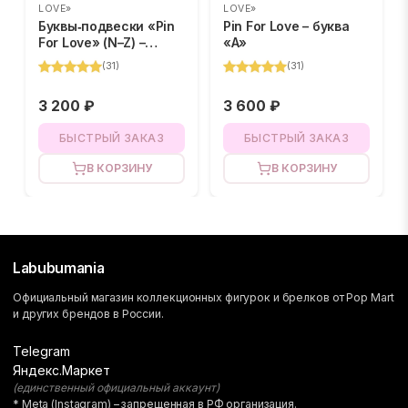
LOVE»
LOVE»
Буквы‑подвески «Pin
Pin For Love – буква
For Love» (N–Z) –
«A»
BLIND BOX
(
31
)
(
31
)
3 200 ₽
3 600 ₽
БЫСТРЫЙ ЗАКАЗ
БЫСТРЫЙ ЗАКАЗ
В КОРЗИНУ
В КОРЗИНУ
Labubumania
Официальный магазин коллекционных фигурок и брелков от Pop Mart
и других брендов в России.
Telegram
Яндекс.Маркет
(единственный официальный аккаунт)
* Meta (Instagram) – запрещенная в РФ организация.