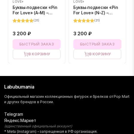
LOVE»
LOVE»
Буквы‑подвески «Pin
Буквы‑подвески «Pin
For Love» (A–M) –
For Love» (N–Z) –
BLIND BOX
BLIND BOX
(
31
)
(
31
)
3 200 ₽
3 200 ₽
БЫСТРЫЙ ЗАКАЗ
БЫСТРЫЙ ЗАКАЗ
В КОРЗИНУ
В КОРЗИНУ
Labubumania
Официальный магазин коллекционных фигурок и брелков от Pop Mart
и других брендов в России.
Telegram
Яндекс.Маркет
(единственный официальный аккаунт)
* Meta (Instagram) – запрещенная в РФ организация.