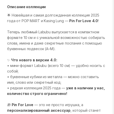
Описание коллекции
🌟 Новейшая и самая долгожданная коллекция 2025
года от POP MART и Kasing Lung —
Pin For Love 4.0
!
Теперь любимый Labubu выпускается в компактном
формате 10 см и с уникальной возможностью собирать
слова, имена и даже секретные послания с помощью
буквенных подвесок (A–M).
✨
Что нового в версии 4.0:
• мини-формат Labubu (всего 10 см) — удобно носить с
собой;
• буквенные кубики из металла — можно составить
имя, слово или секретный код;
• редкая коллекция 2025 года —
уже в наличии у нас,
количество строго ограничено!
🎁
Pin For Love
— это не просто игрушка, а
персонализированный аксессуар
, который станет