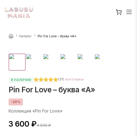
Каталог
Pin For Love – буква «A»
(
31
)
все отзывы
В НАЛИЧИИ
Pin For Love – буква «A»
-
20
%
Коллекция «Pin For Love»
3 600 ₽
4 500 ₽