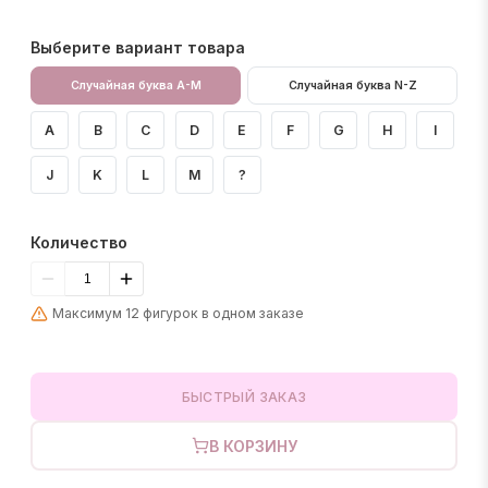
Выберите вариант товара
Случайная буква A-M
Случайная буква N-Z
A
B
C
D
E
F
G
H
I
J
K
L
M
?
Количество
Максимум 12 фигурок в одном заказе
БЫСТРЫЙ ЗАКАЗ
В КОРЗИНУ