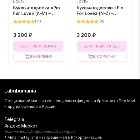
LOVE»
LOVE»
Буквы‑подвески «Pin
Буквы‑подвески «Pin
For Love» (A–M) –
For Love» (N–Z) –
BLIND BOX
BLIND BOX
(
31
)
(
31
)
3 200 ₽
3 200 ₽
БЫСТРЫЙ ЗАКАЗ
БЫСТРЫЙ ЗАКАЗ
В КОРЗИНУ
В КОРЗИНУ
Labubumania
Официальный магазин коллекционных фигурок и брелков от Pop Mart
и других брендов в России.
Telegram
Яндекс.Маркет
(единственный официальный аккаунт)
* Meta (Instagram) – запрещенная в РФ организация.