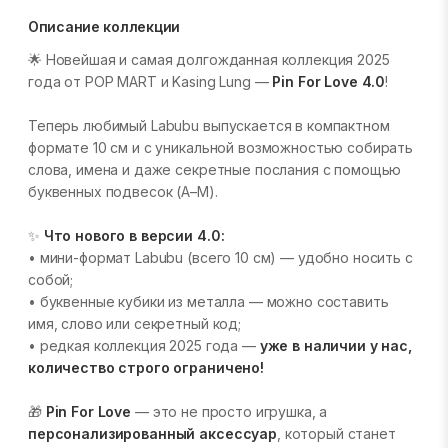
Описание коллекции
🌟 Новейшая и самая долгожданная коллекция 2025
года от POP MART и Kasing Lung —
Pin For Love 4.0
!
Теперь любимый Labubu выпускается в компактном
формате 10 см и с уникальной возможностью собирать
слова, имена и даже секретные послания с помощью
буквенных подвесок (A–M).
✨
Что нового в версии 4.0:
• мини-формат Labubu (всего 10 см) — удобно носить с
собой;
• буквенные кубики из металла — можно составить
имя, слово или секретный код;
• редкая коллекция 2025 года —
уже в наличии у нас,
количество строго ограничено!
🎁
Pin For Love
— это не просто игрушка, а
персонализированный аксессуар
, который станет