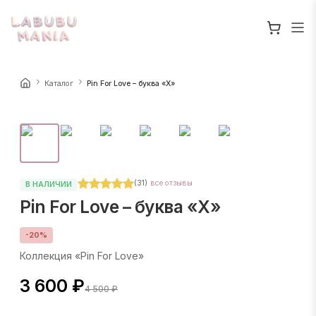
Каталог
Pin For Love – буква «X»
(
31
)
все отзывы
В НАЛИЧИИ
Pin For Love – буква «X»
-
20
%
Коллекция «Pin For Love»
3 600 ₽
4 500 ₽