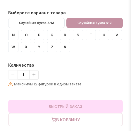
Выберите вариант товара
Случайная буква A-M
Случайная буква N-Z
N
O
P
Q
R
S
T
U
V
W
X
Y
Z
&
Количество
Максимум 12 фигурок в одном заказе
БЫСТРЫЙ ЗАКАЗ
В КОРЗИНУ