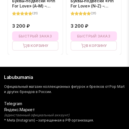
Буквы‑подвески «Pin
Буквы‑подвески «Pin
For Love» (A–M) –
For Love» (N–Z) –
BLIND BOX
BLIND BOX
(
31
)
(
31
)
3 200 ₽
3 200 ₽
БЫСТРЫЙ ЗАКАЗ
БЫСТРЫЙ ЗАКАЗ
В КОРЗИНУ
В КОРЗИНУ
Labubumania
Официальный магазин коллекционных фигурок и брелков от Pop Mart
и других брендов в России.
Telegram
Яндекс.Маркет
(единственный официальный аккаунт)
* Meta (Instagram) – запрещенная в РФ организация.