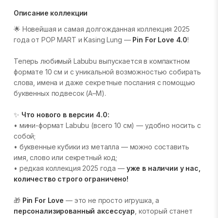
Описание коллекции
🌟 Новейшая и самая долгожданная коллекция 2025
года от POP MART и Kasing Lung —
Pin For Love 4.0
!
Теперь любимый Labubu выпускается в компактном
формате 10 см и с уникальной возможностью собирать
слова, имена и даже секретные послания с помощью
буквенных подвесок (A–M).
✨
Что нового в версии 4.0:
• мини-формат Labubu (всего 10 см) — удобно носить с
собой;
• буквенные кубики из металла — можно составить
имя, слово или секретный код;
• редкая коллекция 2025 года —
уже в наличии у нас,
количество строго ограничено!
🎁
Pin For Love
— это не просто игрушка, а
персонализированный аксессуар
, который станет