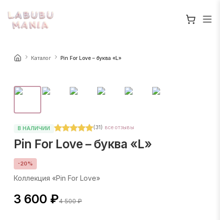
Каталог
Pin For Love – буква «L»
(
31
)
все отзывы
В НАЛИЧИИ
Pin For Love – буква «L»
-
20
%
Коллекция «Pin For Love»
3 600 ₽
4 500 ₽