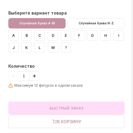
Выберите вариант товара
Случайная буква A-M
Случайная буква N-Z
A
B
C
D
E
F
G
H
I
J
K
L
M
?
Количество
Максимум 12 фигурок в одном заказе
БЫСТРЫЙ ЗАКАЗ
В КОРЗИНУ