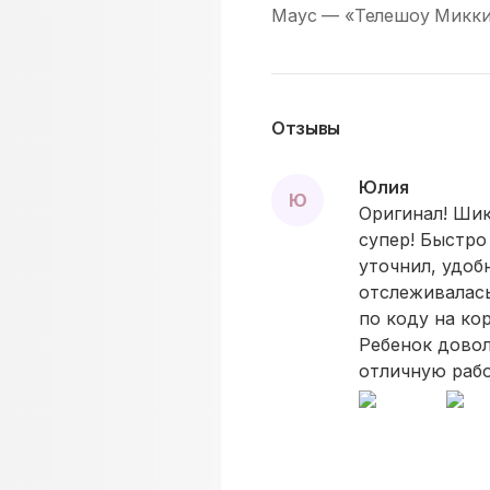
Маус — «Телешоу Микки»
Отзывы
Юлия
Ю
Оригинал! Шик
супер! Быстро
уточнил, удоб
отслеживалась
по коду на кор
Ребенок довол
отличную рабо