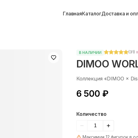
Главная
Каталог
Доставка и оп
(
31
)
В НАЛИЧИИ
DIMOO WORL
Коллекция «DIMOO × Dis
6 500 ₽
Количество
Максимум 12 фигурок в о