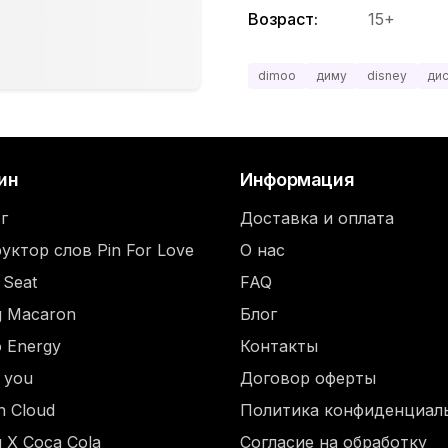
Возраст:
15+
dimoo
диму
disney
ди
ин
Информация
г
Доставка и оплата
уктор слов Pin For Love
О нас
 Seat
FAQ
ng Macaron
Блог
o Energy
Контакты
d you
Договор оферты
n Cloud
Политика конфиденциал
 X Coca Cola
Согласие на обработку