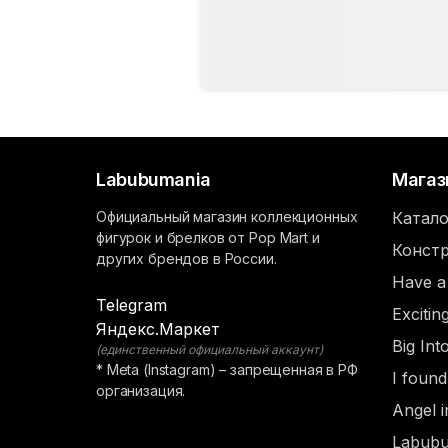
Labubumania
Магаз
Официальный магазин коллекционных
Катало
фигурок и брелков от Pop Mart и
Констр
других брендов в России.
Have a
Telegram
Exciti
Яндекс.Маркет
Big Int
(единственный официальный аккаунт)
* Meta (Instagram) – запрещенная в РФ
I foun
организация.
Angel i
Labubu