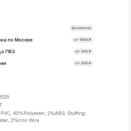
Бесплатно
ка по Москве
от 1000 ₽
до ПВЗ
от 300 ₽
сии
от 300 ₽
2025
T
%PVC, 40%Polyester, 2%ABS; Stuffing:
ter, 2%Iron Wire