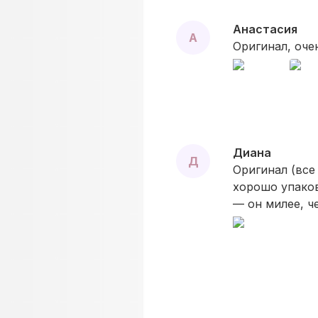
Анастасия
А
Оригинал, оче
Диана
Д
Оригинал (все
хорошо упаков
— он милее, ч