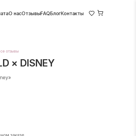
лата
О нас
Отзывы
FAQ
Блог
Контакты
все отзывы
D × DISNEY
ney»
дном заказе