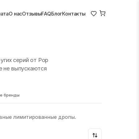
лата
О нас
Отзывы
FAQ
Блог
Контакты
угих серий от Pop
е не выпускаются
е бренды
зивные лимитированные дропы.