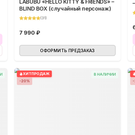
LABUBU «HELLO KITTY & FRIENDS» –
BLIND BOX (случайный персонаж)
(
31
)
7 990 ₽
ОФОРМИТЬ ПРЕДЗАКАЗ
ХИТ
ПРОДАЖ
И
В НАЛИЧИИ
-
20
%
-