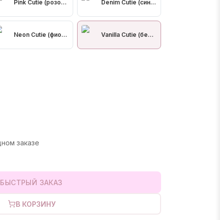
Pink Cutie (розовая)
Denim Cutie (сине-серая)
ый зеленый)
Neon Cutie (фиолетовый)
Vanilla Cutie (белый)
овый)
дном заказе
БЫСТРЫЙ ЗАКАЗ
В КОРЗИНУ