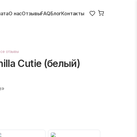
лата
О нас
Отзывы
FAQ
Блог
Контакты
все отзывы
illa Cutie (белый)
e»