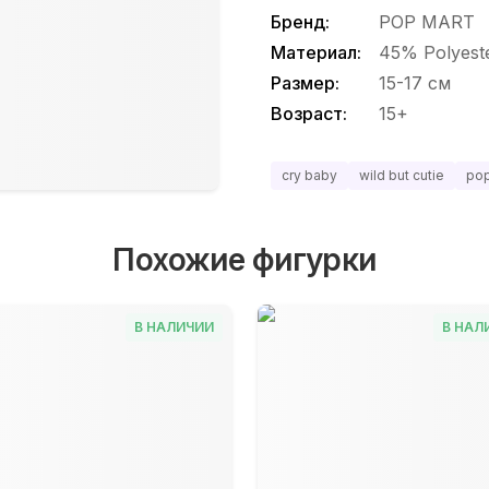
Бренд:
POP MART
Материал:
45% Polyest
Размер:
15-17 см
Возраст:
15+
cry baby
wild but cutie
pop
Похожие фигурки
В НАЛИЧИИ
В НАЛ