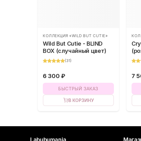
КОЛЛЕКЦИЯ «WILD BUT CUTIE»
КОЛ
Wild But Cutie - BLIND
Cry
BOX (случайный цвет)
(ро
(
31
)
6 300 ₽
7 5
БЫСТРЫЙ ЗАКАЗ
В КОРЗИНУ
Labubumania
Магаз