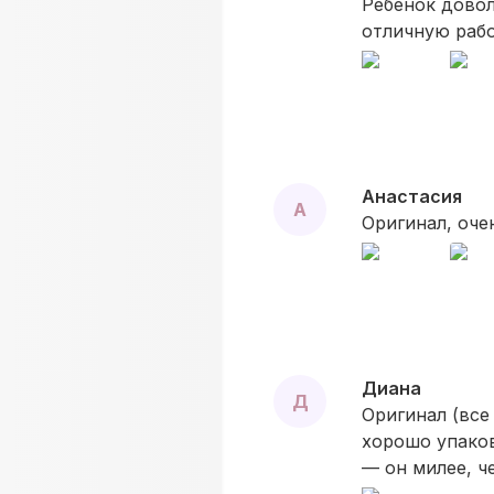
Ребенок довол
отличную рабо
Анастасия
А
Оригинал, оче
Диана
Д
Оригинал (все
хорошо упаков
— он милее, ч