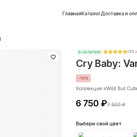
Главная
Каталог
Доставка и оп
)
(
31
)
В НАЛИЧИИ
Cry Baby: Van
-
10
%
Коллекция «Wild But Cuti
6 750 ₽
7 500 ₽
Выбери свой цвет