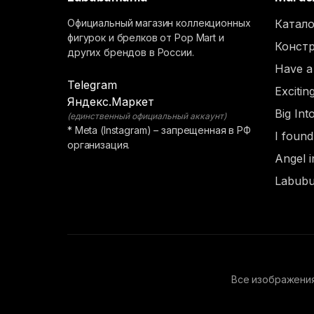
Официальный магазин коллекционных
Катало
фигурок и брелков от Pop Mart и
Констр
других брендов в России.
Have a
Telegram
Exciti
Яндекс.Маркет
Big Int
(единственный официальный аккаунт)
* Meta (Instagram) – запрещенная в РФ
I foun
организация.
Angel i
Labubu
Все изображения