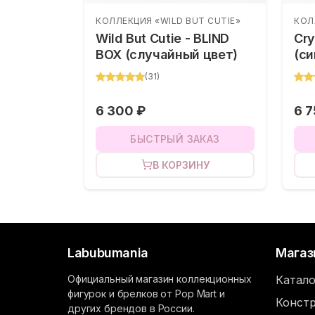
КОЛЛЕКЦИЯ «WILD BUT CUTIE»
КОЛ
Wild But Cutie - BLIND
Cry
BOX (случайный цвет)
(си
(
31
)
6 300 ₽
6 7
БЫСТРЫЙ ЗАКАЗ
В КОРЗИНУ
Labubumania
Магаз
Официальный магазин коллекционных
Катало
фигурок и брелков от Pop Mart и
Констр
других брендов в России.