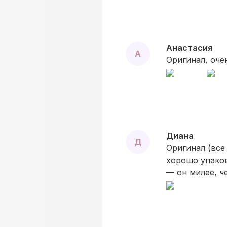
Анастасия
А
Оригинал, оче
Диана
Д
Оригинал (все
хорошо упаков
— он милее, ч