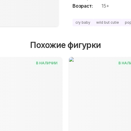
Возраст:
15+
cry baby
wild but cutie
pop
Похожие фигурки
В НАЛИЧИИ
В НАЛ