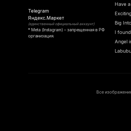
Have a
Telegram
Exciti
Яндекс.Маркет
Big Int
(единственный официальный аккаунт)
* Meta (Instagram) – запрещенная в РФ
I foun
организация.
Angel i
Labubu
Все изображения