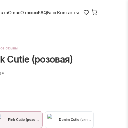
лата
О нас
Отзывы
FAQ
Блог
Контакты
все отзывы
k Cutie (розовая)
e»
Pink Cutie (розовая)
Denim Cutie (сине-серая)