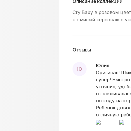
Описание коллекции
Cry Baby в розовом цвете
но милый персонаж с ун
Отзывы
Юлия
Ю
Оригинал! Шик
супер! Быстро
уточнил, удоб
отслеживалась
по коду на кор
Ребенок довол
отличную рабо