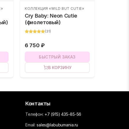
E»
КОЛЛЕКЦИЯ «WILD BUT CUTIE»
Cry Baby: Neon Cutie
ый)
(фиолетовый)
(
31
)
6 750 ₽
БЫСТРЫЙ ЗАКАЗ
В КОРЗИНУ
Контакты
Телефон:
+7 (915) 435-85-56
Email:
sales@labubumania.ru