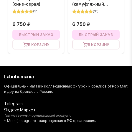
(сине-серая)
(камуфляжный
зеленый)
(
31
)
(
31
)
6 750 ₽
6 750 ₽
БЫСТРЫЙ ЗАКАЗ
БЫСТРЫЙ ЗАКАЗ
В КОРЗИНУ
В КОРЗИНУ
Labubumania
Официальный магазин коллекционных фигурок и брелков от Pop Mart
и других брендов в России.
Telegram
Яндекс.Маркет
(единственный официальный аккаунт)
* Meta (Instagram) – запрещенная в РФ организация.