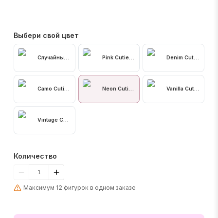
Выбери свой цвет
Случайный цвет
Pink Cutie (розовая)
Denim Cutie (сине
Camo Cutie (камуфляжный зеленый)
Neon Cutie (фиолетовый)
Vanilla Cutie (белы
Vintage Cutie (леопардовый)
Количество
Максимум 12 фигурок в одном заказе