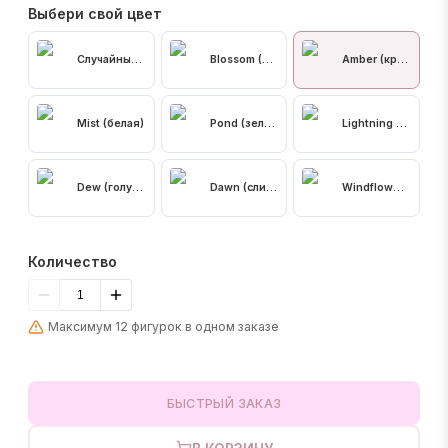
Выбери свой цвет
Случайный цвет
Blossom (бордовая)
Amber (кремовая)
Mist (белая)
Pond (зеленая)
Lightning (голуба
Dew (голубая)
Dawn (сливочная)
Windflower (розов
Количество
Максимум 12 фигурок в одном заказе
БЫСТРЫЙ ЗАКАЗ