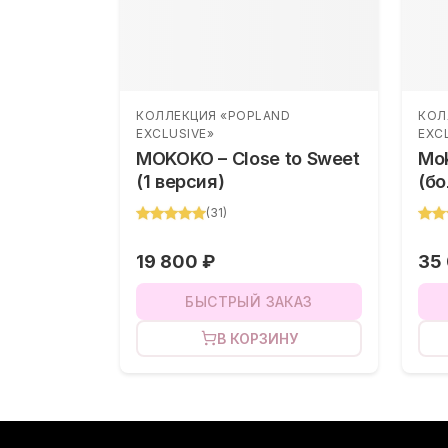
КОЛЛЕКЦИЯ «POPLAND
КОЛ
EXCLUSIVE»
EXC
MOKOKO – Close to Sweet
Mok
(1 версия)
(бо
(
31
)
19 800 ₽
35
БЫСТРЫЙ ЗАКАЗ
В КОРЗИНУ