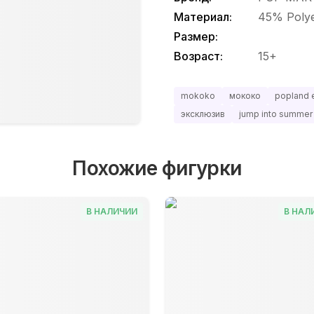
Материал:
45% Polye
Размер:
Возраст:
15+
mokoko
мококо
popland 
эксклюзив
jump into summer
Похожие фигурки
В НАЛИЧИИ
В НАЛ