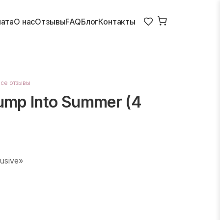
лата
О нас
Отзывы
FAQ
Блог
Контакты
все отзывы
mp Into Summer (4
usive»