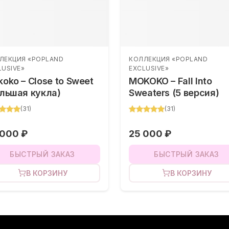
ЛЕКЦИЯ «POPLAND
КОЛЛЕКЦИЯ «POPLAND
LUSIVE»
EXCLUSIVE»
oko – Close to Sweet
MOKOKO – Fall Into
льшая кукла)
Sweaters (5 версия)
(
31
)
(
31
)
 000 ₽
25 000 ₽
БЫСТРЫЙ ЗАКАЗ
БЫСТРЫЙ ЗАКАЗ
В КОРЗИНУ
В КОРЗИНУ