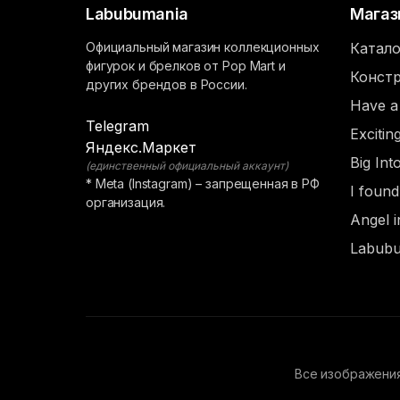
Labubumania
Магаз
Официальный магазин коллекционных
Катало
фигурок и брелков от Pop Mart и
Констр
других брендов в России.
Have a
Telegram
Exciti
Яндекс.Маркет
Big Int
(единственный официальный аккаунт)
* Meta (Instagram) – запрещенная в РФ
I foun
организация.
Angel i
Labubu
Все изображения