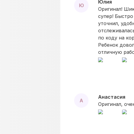
Юлия
Ю
Оригинал! Шик
супер! Быстро
уточнил, удоб
отслеживалась
по коду на кор
Ребенок довол
отличную рабо
Анастасия
А
Оригинал, оче